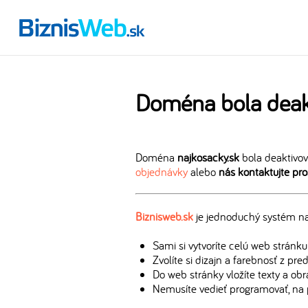
Doména bola deak
Doména
najkosacky.sk
bola deaktivov
objednávky
alebo
nás kontaktujte pr
Biznisweb.sk
je jednoduchý systém na 
Sami si vytvoríte celú web stránku
Zvolíte si dizajn a farebnosť z pr
Do web stránky vložíte texty a ob
Nemusíte vedieť programovať, na 