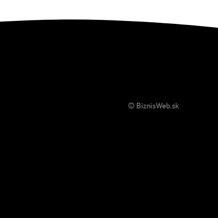
© BiznisWeb.sk