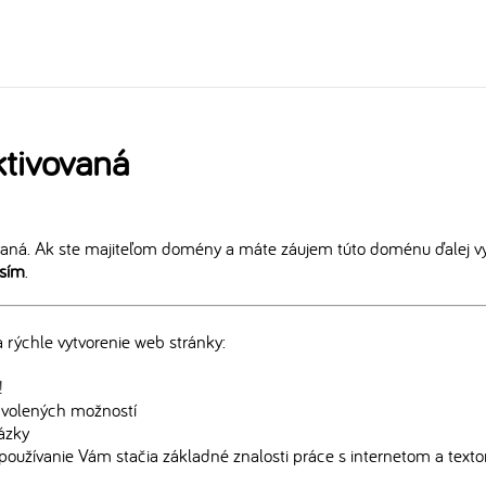
tivovaná
aná. Ak ste majiteľom domény a máte záujem túto doménu ďalej vy
osím
.
rýchle vytvorenie web stránky:
!
edvolených možností
rázky
používanie Vám stačia základné znalosti práce s internetom a text