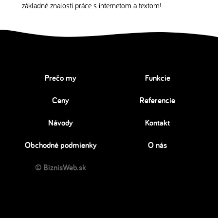
základné znalosti práce s internetom a textom!
Prečo my
Funkcie
Ceny
Referencie
Návody
Kontakt
Obchodné podmienky
O nás
© BiznisWeb.sk