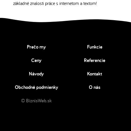
základné znalosti práce s internetom a textom!
Prečo my
Funkcie
Ceny
Referencie
Návody
Kontakt
Obchodné podmienky
O nás
© BiznisWeb.sk