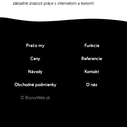
základné znalosti práce s internetom a textom!
Prečo my
Funkcie
Ceny
Referencie
Návody
Kontakt
Obchodné podmienky
O nás
© BiznisWeb.sk