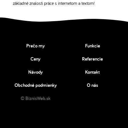
základné znalosti práce s internetom a textom!
Prečo my
Funkcie
Ceny
Referencie
Návody
Kontakt
Obchodné podmienky
O nás
© BiznisWeb.sk