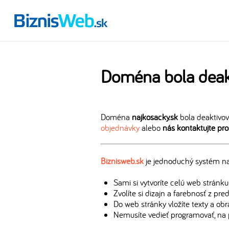
Doména bola deak
Doména
najkosacky.sk
bola deaktivov
objednávky
alebo
nás kontaktujte pr
Biznisweb.sk
je jednoduchý systém na 
Sami si vytvoríte celú web stránku
Zvolíte si dizajn a farebnosť z pr
Do web stránky vložíte texty a ob
Nemusíte vedieť programovať, na 