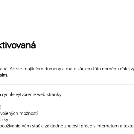
tivovaná
aná. Ak ste majiteľom domény a máte záujem túto doménu ďalej vy
osím
.
rýchle vytvorenie web stránky:
!
edvolených možností
rázky
používanie Vám stačia základné znalosti práce s internetom a text