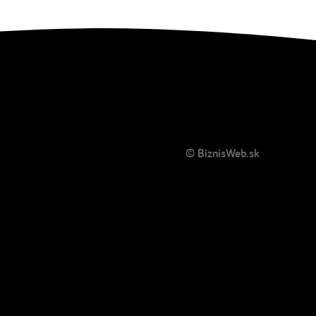
© BiznisWeb.sk