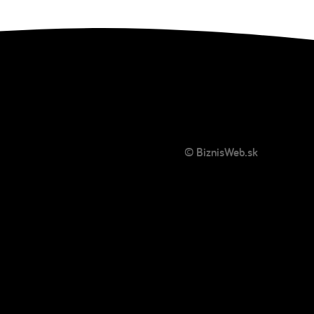
© BiznisWeb.sk