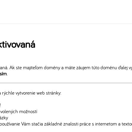
tivovaná
aná. Ak ste majiteľom domény a máte záujem túto doménu ďalej vy
osím
.
rýchle vytvorenie web stránky:
!
edvolených možností
rázky
používanie Vám stačia základné znalosti práce s internetom a text