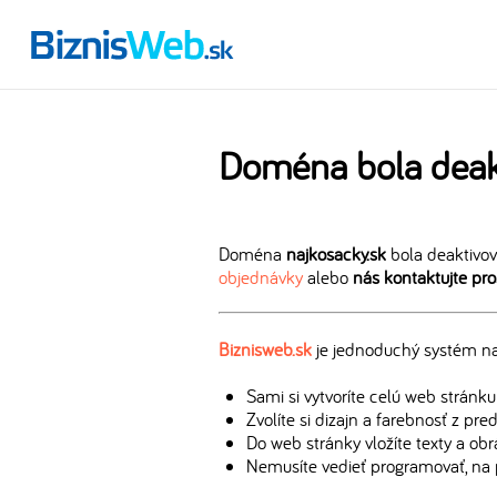
Doména bola deak
Doména
najkosacky.sk
bola deaktivov
objednávky
alebo
nás kontaktujte pr
Biznisweb.sk
je jednoduchý systém na 
Sami si vytvoríte celú web stránku
Zvolíte si dizajn a farebnosť z pr
Do web stránky vložíte texty a ob
Nemusíte vedieť programovať, na 