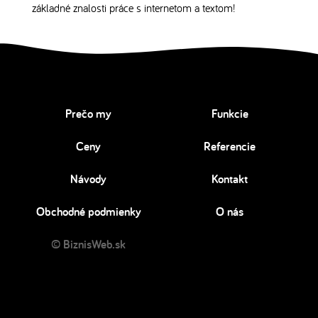
základné znalosti práce s internetom a textom!
Prečo my
Funkcie
Ceny
Referencie
Návody
Kontakt
Obchodné podmienky
O nás
© BiznisWeb.sk