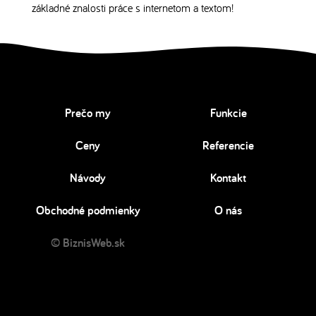
základné znalosti práce s internetom a textom!
Prečo my
Funkcie
Ceny
Referencie
Návody
Kontakt
Obchodné podmienky
O nás
© BiznisWeb.sk