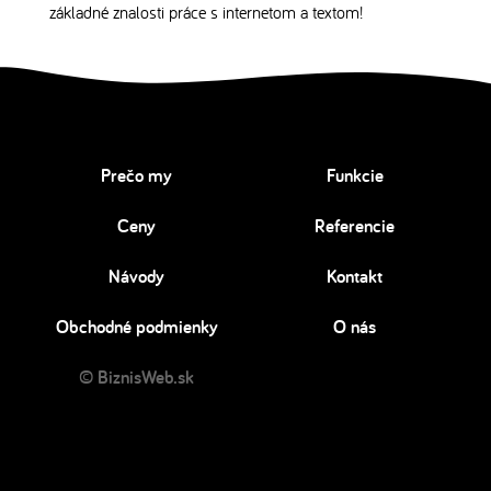
základné znalosti práce s internetom a textom!
Prečo my
Funkcie
Ceny
Referencie
Návody
Kontakt
Obchodné podmienky
O nás
© BiznisWeb.sk