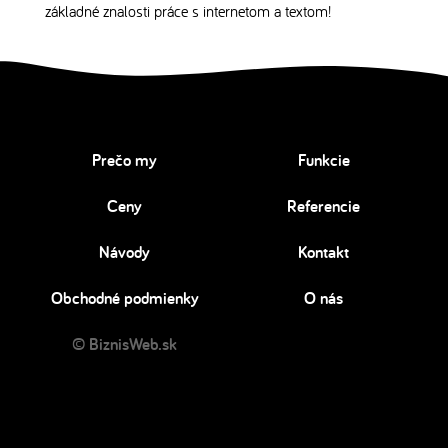
základné znalosti práce s internetom a textom!
Prečo my
Funkcie
Ceny
Referencie
Návody
Kontakt
Obchodné podmienky
O nás
© BiznisWeb.sk