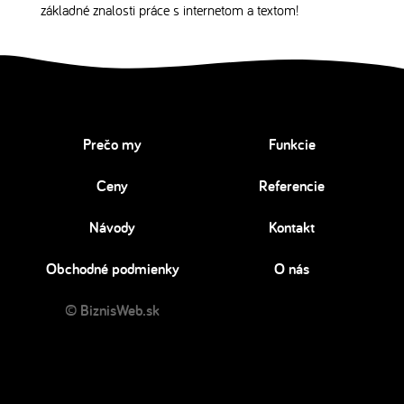
základné znalosti práce s internetom a textom!
Prečo my
Funkcie
Ceny
Referencie
Návody
Kontakt
Obchodné podmienky
O nás
© BiznisWeb.sk