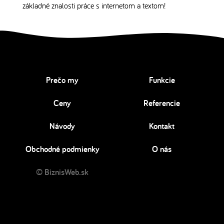
základné znalosti práce s internetom a textom!
Prečo my
Funkcie
Ceny
Referencie
Návody
Kontakt
Obchodné podmienky
O nás
© BiznisWeb.sk