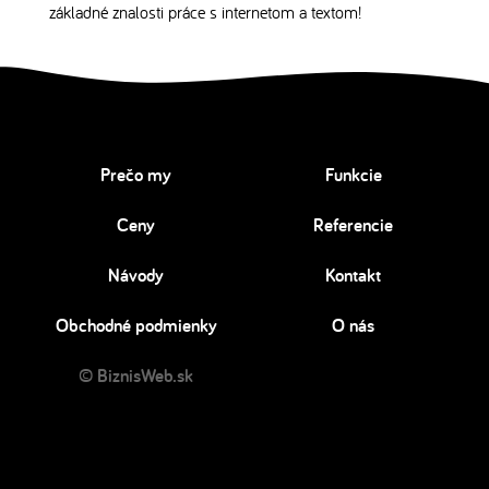
základné znalosti práce s internetom a textom!
Prečo my
Funkcie
Ceny
Referencie
Návody
Kontakt
Obchodné podmienky
O nás
© BiznisWeb.sk