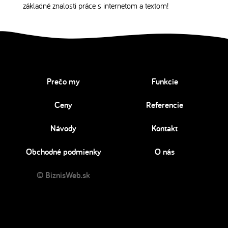
základné znalosti práce s internetom a textom!
Prečo my
Funkcie
Ceny
Referencie
Návody
Kontakt
Obchodné podmienky
O nás
© BiznisWeb.sk