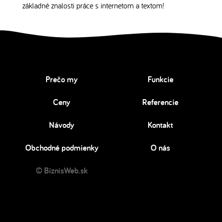
základné znalosti práce s internetom a textom!
Prečo my
Funkcie
Ceny
Referencie
Návody
Kontakt
Obchodné podmienky
O nás
© BiznisWeb.sk