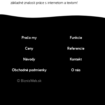
základné znalosti práce s internetom a textom!
Prečo my
Funkcie
Ceny
Referencie
Návody
Kontakt
Obchodné podmienky
O nás
© BiznisWeb.sk