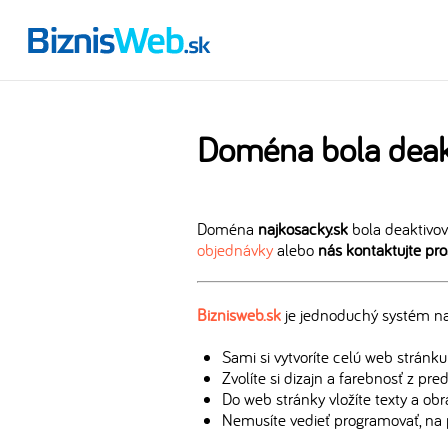
Doména bola deak
Doména
najkosacky.sk
bola deaktivov
objednávky
alebo
nás kontaktujte pr
Biznisweb.sk
je jednoduchý systém na 
Sami si vytvoríte celú web stránku
Zvolíte si dizajn a farebnosť z pr
Do web stránky vložíte texty a ob
Nemusíte vedieť programovať, na 