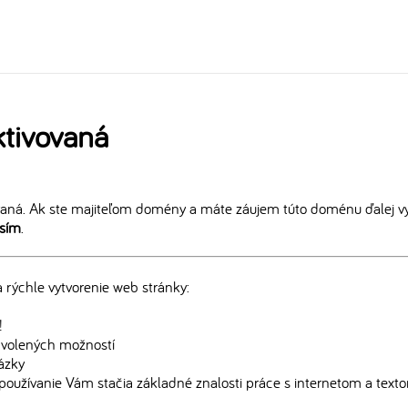
tivovaná
aná. Ak ste majiteľom domény a máte záujem túto doménu ďalej vy
osím
.
rýchle vytvorenie web stránky:
!
edvolených možností
rázky
používanie Vám stačia základné znalosti práce s internetom a text