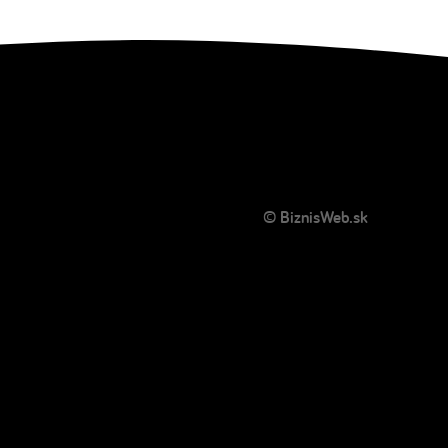
© BiznisWeb.sk