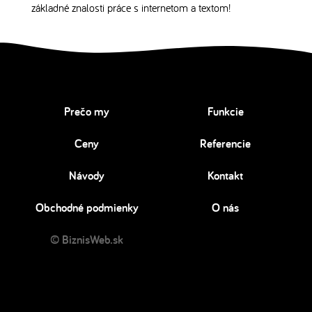
základné znalosti práce s internetom a textom!
Prečo my
Funkcie
Ceny
Referencie
Návody
Kontakt
Obchodné podmienky
O nás
© BiznisWeb.sk