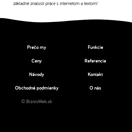
základné znalosti práce s internetom a textom!
Prečo my
Funkcie
Ceny
Referencie
Návody
Kontakt
Obchodné podmienky
O nás
© BiznisWeb.sk