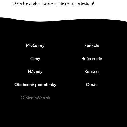
základné znalosti práce s internetom a textom!
Prečo my
Funkcie
Ceny
Referencie
Návody
Kontakt
Obchodné podmienky
O nás
© BiznisWeb.sk